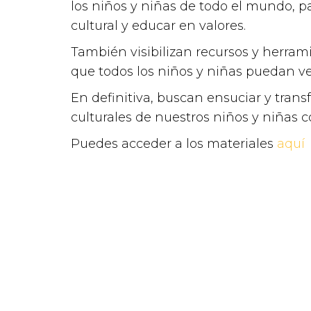
el proyecto Ig
los niños y niñas de todo el mundo, p
de Trato de Red
cultural y educar en valores.
Atención a víctimas
,
De
También visibilizan recursos y herram
que todos los niños y niñas puedan v
En definitiva, buscan ensuciar y transf
culturales de nuestros niños y niña
Puedes acceder a los materiales
aquí