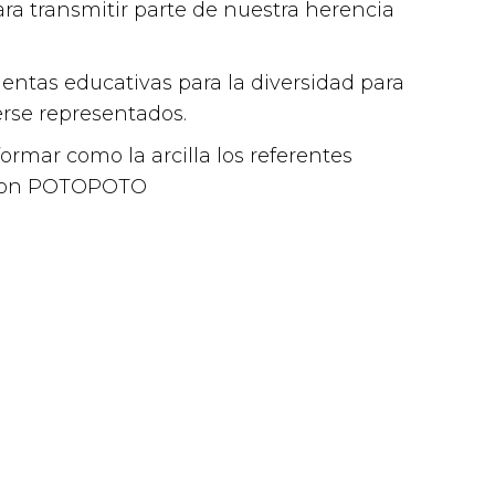
ualdad
ara transmitir parte de nuestra herencia
 Acoge
Servicio de Atención y
stacados
ientas educativas para la diversidad para
Orientación a víctimas
erse representados.
de discriminación racial
ormar como la arcilla los referentes
o étnica
s con POTOPOTO
Atención a víctimas
,
Destacados