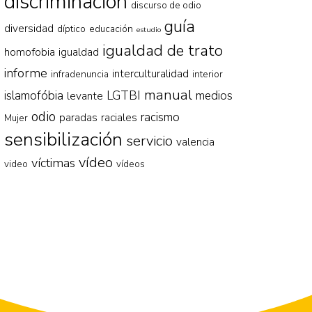
discriminación
discurso de odio
guía
diversidad
díptico
educación
estudio
igualdad de trato
homofobia
igualdad
informe
interculturalidad
infradenuncia
interior
manual
islamofóbia
LGTBI
medios
levante
odio
racismo
paradas
raciales
Mujer
sensibilización
servicio
valencia
vídeo
víctimas
video
vídeos