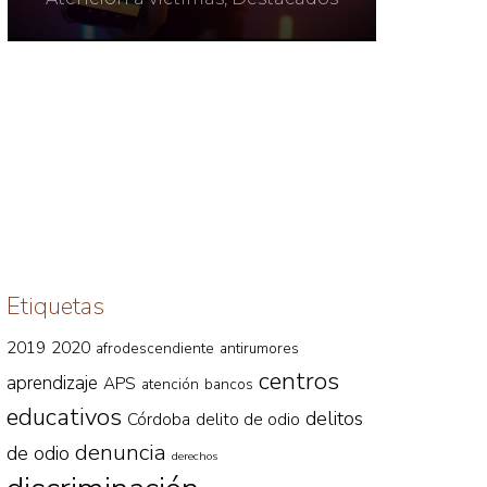
el p
de T
Atenció
Etiquetas
2019
2020
afrodescendiente
antirumores
centros
aprendizaje
APS
atención
bancos
educativos
delitos
Córdoba
delito de odio
denuncia
de odio
derechos