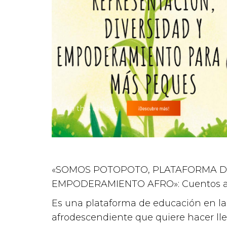
In this article:
«SOMOS POTOPOTO, PLATAFORMA DE
EMPODERAMIENTO AFRO»: Cuentos af
Es una plataforma de educación en la
Atención a víct
afrodescendiente que quiere hacer lle