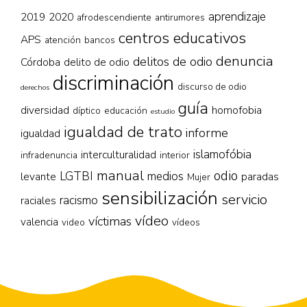
aprendizaje
2019
2020
afrodescendiente
antirumores
centros educativos
APS
atención
bancos
denuncia
delitos de odio
Córdoba
delito de odio
discriminación
discurso de odio
derechos
guía
diversidad
homofobia
díptico
educación
estudio
igualdad de trato
informe
igualdad
islamofóbia
interculturalidad
infradenuncia
interior
manual
odio
LGTBI
medios
levante
paradas
Mujer
sensibilización
servicio
racismo
raciales
vídeo
víctimas
valencia
video
vídeos